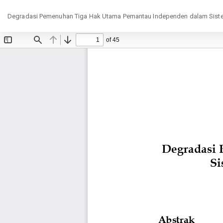
Return
Degradasi Pemenuhan Tiga Hak Utama Pemantau Independen dalam Sistem 
to
Article
Details