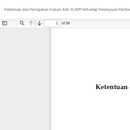
Return
Ketentuan dan Penegakan Hukum Anti-SLAPP terhadap Perempuan Pembel
to
Article
Details