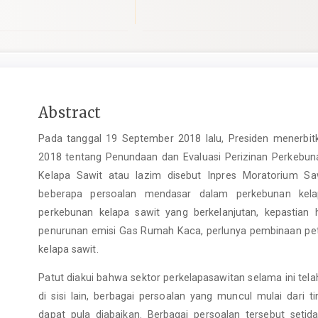
Main
Abstract
Article
Pada tanggal 19 September 2018 lalu, Presiden menerbit
Content
2018 tentang Penundaan dan Evaluasi Perizinan Perkebun
Kelapa Sawit atau lazim disebut Inpres Moratorium Sawi
beberapa persoalan mendasar dalam perkebunan kelap
perkebunan kelapa sawit yang berkelanjutan, kepastian 
penurunan emisi Gas Rumah Kaca, perlunya pembinaan petan
kelapa sawit.
Patut diakui bahwa sektor perkelapasawitan selama ini tel
di sisi lain, berbagai persoalan yang muncul mulai dari ti
dapat pula diabaikan. Berbagai persoalan tersebut seti