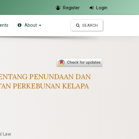
Register
Login
ents
About
SEARCH
 TENTANG PENUNDAAN DAN
TAN PERKEBUNAN KELAPA
al Law