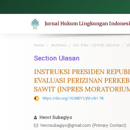
Quick
jump
to
Jurnal Hukum Lingkungan Indones
page
content
Main
Home
Archives
Vol. 5 No. 1 (2018): Oktober
Ul
Navigation
Main
Section Ulasan
Content
INSTRUKSI PRESIDEN REPUB
Sidebar
EVALUASI PERIZINAN PERKE
SAWIT (INPRES MORATORIUM
https://doi.org/10.38011/jhli.v5i1.78
Henri Subagiyo
henrisubagiyo@gmail.com
(Primary Contact)