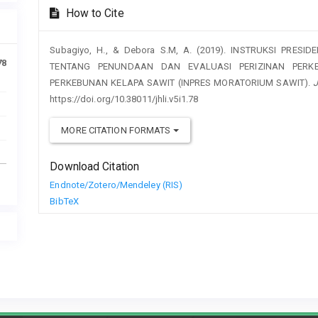
How to Cite
Subagiyo, H., & Debora S.M, A. (2019). INSTRUKSI PRES
78
TENTANG PENUNDAAN DAN EVALUASI PERIZINAN PERK
PERKEBUNAN KELAPA SAWIT (INPRES MORATORIUM SAWIT).
J
https://doi.org/10.38011/jhli.v5i1.78
MORE CITATION FORMATS
Download Citation
Endnote/Zotero/Mendeley (RIS)
BibTeX