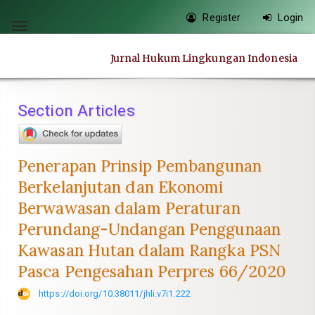
Quick
Register
Login
jump
Toggle
to
navigation
Jurnal Hukum Lingkungan Indonesia
page
content
Main
Section Articles
Navigation
Main
Content
Penerapan Prinsip Pembangunan
Sidebar
Berkelanjutan dan Ekonomi
Berwawasan dalam Peraturan
Perundang-Undangan Penggunaan
Kawasan Hutan dalam Rangka PSN
Pasca Pengesahan Perpres 66/2020
https://doi.org/10.38011/jhli.v7i1.222