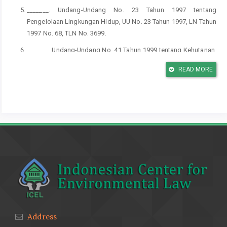
_______. Undang-Undang No. 23 Tahun 1997 tentang
Pengelolaan Lingkungan Hidup, UU No. 23 Tahun 1997, LN Tahun
1997 No. 68, TLN No. 3699.
_______. Undang-Undang No. 41 Tahun 1999 tentang Kehutanan,
UU 41/1999, LN Tahun 1999 No. 167, TLN No. 3888.
READ MORE
_______. Undang-Undang No. 32 Tahun 2009 tentang
Perlindungan dan Pengelolaan Lingkungan Hidup, UU 32/2009,
LN Tahun 2009 No. 140, TLN No. 5059.
_______. Undang-Undang No. 2 Tahun 2012 tentang Pengadaan
Tanah bagi Pembangunan untuk Kepentingan Umum, UU 2/2012,
LN Tahun 2012 No. 22, TLN No. 5280.
_______. Peraturan Pemerintah No. 21 Tahun 1970 tentang Hak
Pengusahaan Hutan dan Hak Pemungutan Hasil Hutan, PP
21/1970, LN Tahun 1970 No. 31, TLN No. 2935.
_______. Peraturan Pemerintah No. 19 Tahun 1975 tentang
Perubahan Peraturan Pemerintah No. 21 Tahun 1970 tentang Hak
Address
Pengusahaan Hutan dan Hak Pemungutan Hasil Hutan, PP