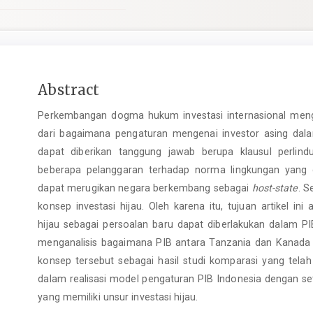
Main
Abstract
Article
Perkembangan dogma hukum investasi internasional mengenai
Content
dari bagaimana pengaturan mengenai investor asing dalam
dapat diberikan tanggung jawab berupa klausul perlind
beberapa pelanggaran terhadap norma lingkungan yang d
dapat merugikan negara berkembang sebagai
host-state
. 
konsep investasi hijau. Oleh karena itu, tujuan artikel in
hijau sebagai persoalan baru dapat diberlakukan dalam PIB
menganalisis bagaimana PIB antara Tanzania dan Kanada
konsep tersebut sebagai hasil studi komparasi yang telah 
dalam realisasi model pengaturan PIB Indonesia dengan se
yang memiliki unsur investasi hijau.