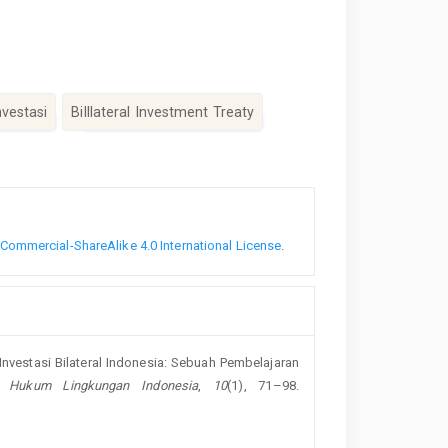
vestasi
Billlateral Investment Treaty
ommercial-ShareAlike 4.0 International License
.
n Investasi Bilateral Indonesia: Sebuah Pembelajaran
l Hukum Lingkungan Indonesia
,
10
(1), 71–98.