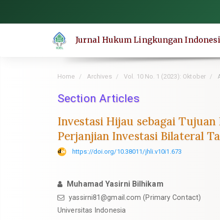
Quick
jump
to
Jurnal Hukum Lingkungan Indones
page
content
Main
Home
Archives
Vol. 10 No. 1 (2023): Oktober
A
Navigation
Main
Section Articles
Content
Investasi Hijau sebagai Tujuan 
Sidebar
Perjanjian Investasi Bilateral
https://doi.org/10.38011/jhli.v10i1.673
Muhamad Yasirni Bilhikam
yassirni81@gmail.com
(Primary Contact)
Universitas Indonesia