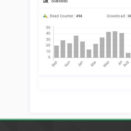
Statistic
Read Counter :
494
Download :
3
Downloads